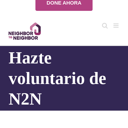
DONE AHORA
Saltar
al
contenido
Hazte
voluntario de
N2N