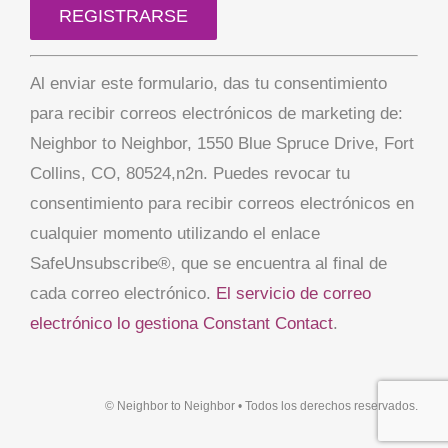
Uso
Al enviar este formulario, das tu consentimiento
de
para recibir correos electrónicos de marketing de:
Constant
Neighbor to Neighbor, 1550 Blue Spruce Drive, Fort
Contact.
Collins, CO, 80524,n2n. Puedes revocar tu
Por
consentimiento para recibir correos electrónicos en
favor,
cualquier momento utilizando el enlace
deje
SafeUnsubscribe®, que se encuentra al final de
este
cada correo electrónico.
El servicio de correo
campo
electrónico lo gestiona Constant Contact
.
en
blanco.
© Neighbor to Neighbor • Todos los derechos reservados.