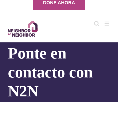
DONE AHORA
Saltar
al
contenido
Ponte en
contacto con
N2N